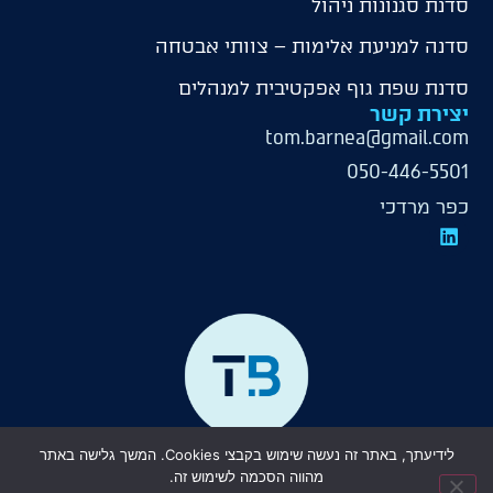
סדנת סגנונות ניהול
סדנה למניעת אלימות – צוותי אבטחה
סדנת שפת גוף אפקטיבית למנהלים
יצירת קשר
tom.barnea@gmail.com
050-446-5501
כפר מרדכי
כל הזכויות שמורות © תום ברנע ייעוץ ארגוני ופיתוח אישי
לידיעתך, באתר זה נעשה שימוש בקבצי Cookies. המשך גלישה באתר
עיצוב ופיתוח אתר |
סטודיו נויה
מהווה הסכמה לשימוש זה.