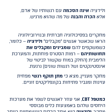
ולידציה
אינה הסכמה
עם רגשותיו של אדם,
אלא
הכרה והבנה
של מה שהוא מרגיש.
מחקרים בפסיכולוגיה חברתית ובנוירוביולוגיה
הראו שכאשר אנשים "מקבלים"
ולידציה
– כלומר,
כשמשקפים להם
שמבינים ומקבלים את
תחושותיהם
– רמות הסטרס פוחתות, והמערכת
הלימבית (החלק במוח שקשור לביטוי של
אינסטינקטים ושל רגשות שונים) נרגעת.
מחקר מעניין, מצא כי
מתן תוקף רגשי
מפחית
עוינות ומגביר פתיחות בקונפליקטים זוגיים.
כמטפל CBT
, אני עוזר לאנשים לשפר את מערכות
היחסים שלהם באמצעות כלים מבוססי
מחקר.
ולידציה
היא אחד הכלים העוצמתיים ביותר